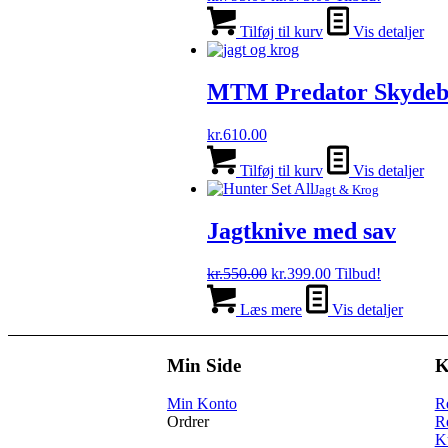
oprindelige
aktuelle
pris
pris
Tilføj til kurv
Vis detaljer
var:
er:
kr.795.00.
kr.675.00.
MTM Predator Skyde
kr.
610.00
Tilføj til kurv
Vis detaljer
Jagt & Krog
Jagtknive med sav
Den
Den
kr.
550.00
kr.
399.00
Tilbud!
oprindelige
aktuelle
pris
pris
Læs mere
Vis detaljer
var:
er:
kr.550.00.
kr.399.00.
Min Side
K
Min Konto
R
Ordrer
R
K