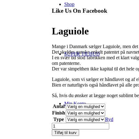
Shop
Like Us On Facebook
Laguiole
Mange i Danmark sælger Laguiole, men det h
Det skyldes ganske enkelt patentet på navnet
SUPER TILBUD
I en svær tid stod fabrikken med et klart va
om patenterne.
Der var simpelthen ikke kapital til det hele o
Laguiole, som vi sælger er håndlavet og af e
Bien er naturligvis også håndlavet på alle pro
Så, hvis du ønsker at lægge noget sublimt bes
Min Konto
Antal
Finish
Type
Ryd
Laguiole
antal
Tilføj til kurv