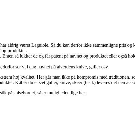
ar aldrig været Laguiole. Så du kan derfor ikke sammenligne pris og k
 og produktet.
lg. Enten så lukker de og får patent på navnet og produktet eller også h
g derfor ser vi i dag navnet på alverdens knive, gafler osv.
kstrem høj kvalitet. Her går man ikke på kompromis med traditionen, so
dukter. Køber du et sæt gafler, knive, skeer (6 stk) leveres det i en æsk
tik på spisebordet, så er muligheden lige her.