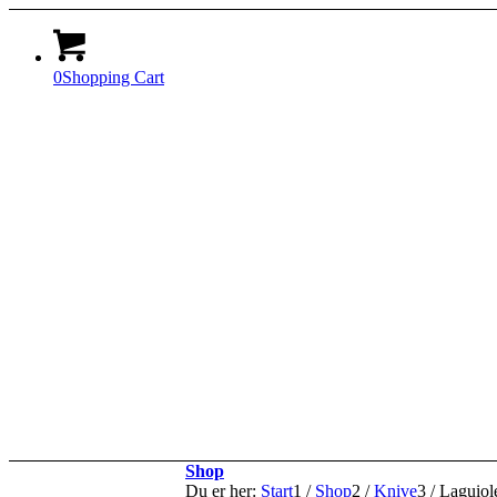
0
Shopping Cart
Shop
Du er her:
Start
1
/
Shop
2
/
Knive
3
/
Laguiol