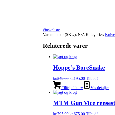
Ønskeliste
Varenummer (SKU):
N/A
Kategorier:
Knive
Relaterede varer
Hoppe’s BoreSnake
Den
Den
kr.
249.00
kr.
195.00
Tilbud!
oprindelige
aktuelle
pris
pris
Tilføj til kurv
Vis detaljer
var:
er:
kr.249.00.
kr.195.00.
MTM Gun Vice rensest
Den
Den
kr.
795.00
kr.
675.00
Tilbud!