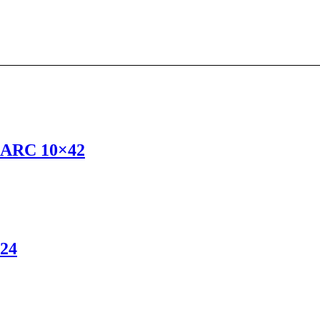
e ARC 10×42
×24