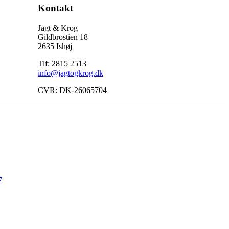
Kontakt
Jagt & Krog
Gildbrostien 18
2635 Ishøj
Tlf: 2815 2513
info@jagtogkrog.dk
CVR: DK-26065704
7