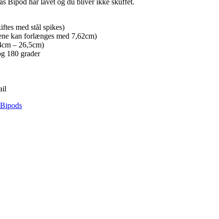
s Bipod har lavet og du bliver ikke skuffet.
tes med stål spikes)
enene kan forlænges med 7,62cm)
(14cm – 26,5cm)
 og 180 grader
il
 Bipods