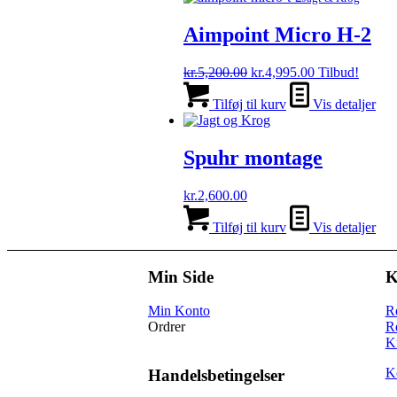
kr.15,700.00.
kr.14,500.00
Aimpoint Micro H-2
Den
Den
kr.
5,200.00
kr.
4,995.00
Tilbud!
oprindelige
aktuelle
pris
pris
Tilføj til kurv
Vis detaljer
var:
er:
kr.5,200.00.
kr.4,995.00.
Spuhr montage
kr.
2,600.00
Tilføj til kurv
Vis detaljer
Min Side
K
Min Konto
R
Ordrer
R
K
K
Handelsbetingelser