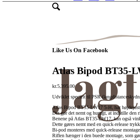
Like Us On Facebook
Atlas Bipod BT35-
kr.
5,395.00
Udviklet specielt til PSR (langdistanceskyd
Atlas Bipod BT35-LW17 5-H, har højdejuste
Det gør det nemt og hurtigt, at indstille den r
Benene på Atlas BT35-LW17, kan også vinkles
Dette gøres nemt med en quick-release tryk
Bi-pod monteres med quick-release montage di
Riflen hænger i den buede montage, som gør a