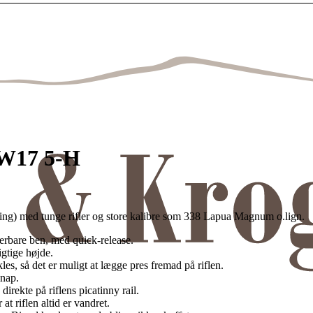
LW17 5-H
ning) med tunge rifler og store kalibre som 338 Lapua Magnum o.lign.
rbare ben, med quick-release.
igtige højde.
, så det er muligt at lægge pres fremad på riflen.
knap.
rekte på riflens picatinny rail.
t riflen altid er vandret.