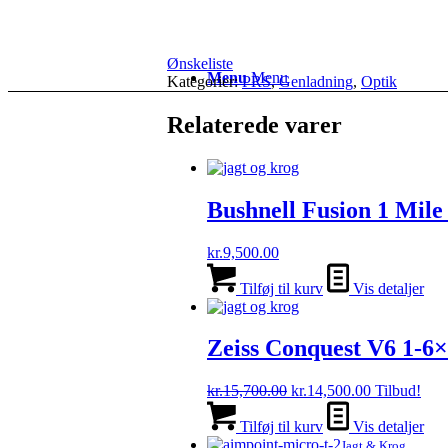
Ønskeliste
Menu
Menu
Kategorier:
PRS
,
Genladning
,
Optik
Relaterede varer
Bushnell Fusion 1 Mil
kr.
9,500.00
Tilføj til kurv
Vis detaljer
Zeiss Conquest V6 1-6
Den
Den
kr.
15,700.00
kr.
14,500.00
Tilbud!
oprindelige
aktuelle
pris
pris
Tilføj til kurv
Vis detaljer
var:
er:
Jagt & Krog