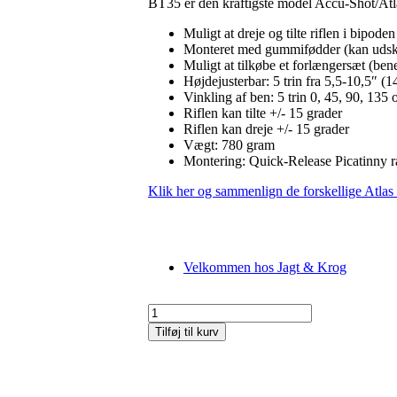
BT35 er den kraftigste model Accu-Shot/Atla
Muligt at dreje og tilte riflen i bipoden
Monteret med gummifødder (kan udskif
Muligt at tilkøbe et forlængersæt (b
Højdejusterbar: 5 trin fra 5,5-10,5″ 
Vinkling af ben: 5 trin 0, 45, 90, 135
Riflen kan tilte +/- 15 grader
Riflen kan dreje +/- 15 grader
Vægt: 780 gram
Montering: Quick-Release Picatinny ra
Klik her og sammenlign de forskellige Atlas
Velkommen hos Jagt & Krog
Atlas
Bipod
Tilføj til kurv
BT35-
LW17
5-
H