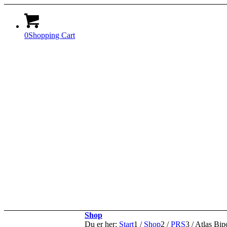
0
Shopping Cart
Shop
Du er her:
Start
1
/
Shop
2
/
PRS
3
/
Atlas Bi