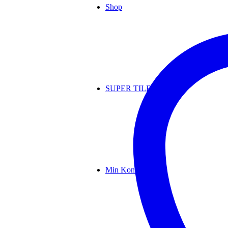
antal
Shop
SUPER TILBUD
Min Konto