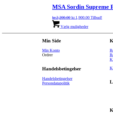
kr.5,750.00.
flere
kr.5,500.00.
varianter.
MSA Sordin Supreme 
Mulighederne
kan
Den
Den
kr.
2,200.00
kr.
1,900.00
Tilbud!
vælges
oprindelige
Dette
aktuelle
på
pris
vare
pris
Vælg muligheder
varesiden
var:
har
er:
kr.2,200.00.
flere
kr.1,900.00.
varianter.
Min Side
K
Mulighederne
kan
Min Konto
R
vælges
Ordrer
R
på
K
varesiden
K
Handelsbetingelser
Handelsbetingelser
L
Persondatapolitik
K