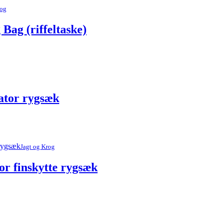
rog
Bag (riffeltaske)
ator rygsæk
Jagt og Krog
r finskytte rygsæk