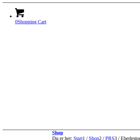
0
Shopping Cart
Shop
Du er her:
Start
1
/
Shop
2
/
PRS
3
/
Eberlesto