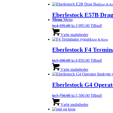
Jagt & K
Eberlestock E57B Drag 
Menu
Menu
Den
Den
kr.
4,195.00
kr.
3,995.00
Tilbud!
oprindelige
Dette
aktuelle
pris
vare
pris
Vælg muligheder
var:
har
er:
Jagt & Krog
kr.4,195.00.
flere
kr.3,995.00.
varianter.
Eberlestock F4 Termin
Mulighederne
kan
Den
Den
kr.
5,100.00
kr.
4,850.00
Tilbud!
vælges
oprindelige
Dette
aktuelle
på
pris
vare
pris
Vælg muligheder
varesiden
var:
har
er:
kr.5,100.00.
flere
kr.4,850.00.
varianter.
Eberlestock G4 Operato
Mulighederne
kan
Den
Den
kr.
5,750.00
kr.
5,500.00
Tilbud!
vælges
oprindelige
Dette
aktuelle
på
pris
vare
pris
Vælg muligheder
varesiden
var:
har
er: