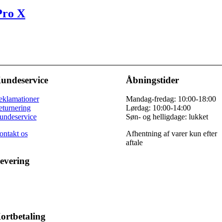
Pro X
undeservice
Åbningstider
eklamationer
Mandag-fredag: 10:00-18:00
eturnering
Lørdag: 10:00-14:00
undeservice
Søn- og helligdage: lukket
ontakt os
Afhentning af varer kun efter
aftale
evering
ortbetaling