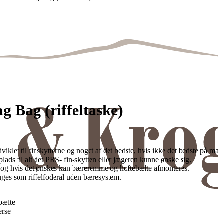
g Bag (riffeltaske)
iklet til finskytterne og noget af det bedste, hvis ikke det bedste på m
plads til alt det PRS- fin-skytten eller jægeren kunne ønske sig.
og hvis det ønskes kan bæreremme og hoftebælte afmonteres.
uges som riffelfoderal uden bæresystem.
bælte
erse