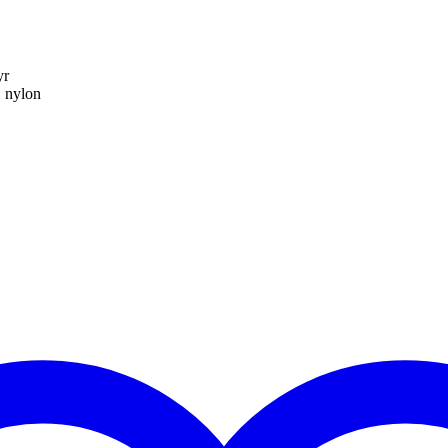
yr
D nylon