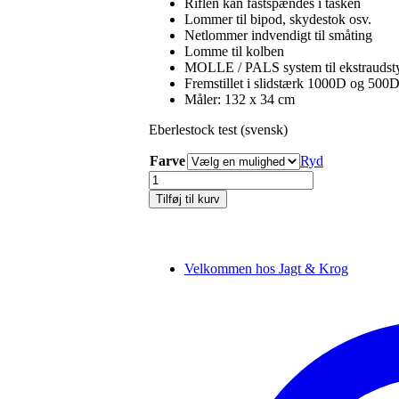
Riflen kan fastspændes i tasken
Lommer til bipod, skydestok osv.
Netlommer indvendigt til småting
Lomme til kolben
MOLLE / PALS system til ekstraudst
Fremstillet i slidstærk 1000D og 500
Måler: 132 x 34 cm
Eberlestock test (svensk)
Farve
Ryd
Eberlestock
E2B
Tilføj til kurv
Drag
Bag
(riffeltaske)
antal
Velkommen hos Jagt & Krog